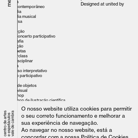
cinema
Designed at
united by
circo contemporâneo
comédia
comédia musical
conversa
dança
exposição
filme-concerto participativo
fotografia
ilustração
marionetas
masterclass
multidisciplinar
música
percurso interpretativo
projeto participativo
teatro
teatro de objetos
teatro visual
workshop
workshop de ilustração científica
O nosso website utiliza cookies para permitir
o seu correto funcionamento e melhorar a
sua experiência de navegação.
Ao navegar no nosso website, está a
concordar com a nossa Política de Cookies.