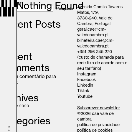
Nothing Found
Pesquisar
Avenida Camilo Tavares
Pesquisar
Matos, 179,
3730-240, Vale de
Recent Posts
Cambra, Portugal
geral.cae@cm-
x
valedecambra.pt
x
bilheteira.cae@cm-
x
valedecambra.pt
+351 256 245 270
Recent
(custo de chamada para
rede fixa de acordo com o
Comments
seu tarifário)
Instagram
Nenhum comentário para
Facebook
mostrar.
Linkedin
Tiktok
Archives
Youtube
Janeiro 2020
Subscrever newsletter
©2026 cae vale de
Categories
cambra
política de privacidade
menu
–
política de cookies