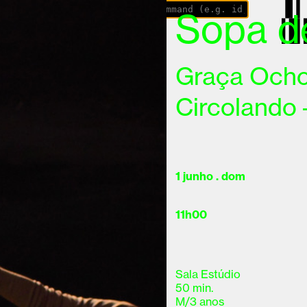
and Executor
Sopa d
Graça Och
Circolando –
1 junho . dom
11h00
Sala Estúdio
50 min.
M/3 anos