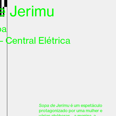
e Jerimu
oa
 Central Elétrica
Sopa de Jerimu
é um espetáculo
protagonizado por uma mulher e
várias abóboras – a menina, a