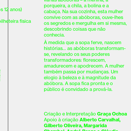
porqueira, a chila, a bolina e a
s 12 anos)
cabaça. Na sua cozinha, esta mulher
convive com as abóboras, ouve-lhes
lheteira fisica
os segredos e mergulha em si mesma,
descobrindo coisas que não
conhecia.
À medida que a sopa ferve, nascem
histórias... as abóboras transformam-
se, revelando os seus poderes
transformadores: florescem,
amadurecem e apodrecem. A mulher
também passa por mudanças. Um
u
elogio à beleza e à magnitude da
abóbora. A sopa fica pronta e o
público é convidado a prová-la.
Criação e Interpretação
Graça Ochoa
Apoio à criação
Alberto Carvalhal,
Gilberto Oliveira, Margarida