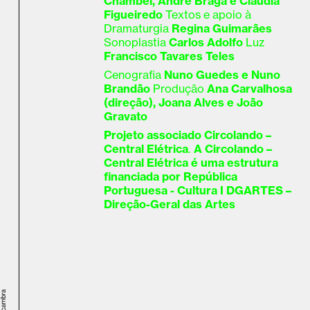
Chambel, André Braga e Cláudia
Figueiredo
Textos e apoio à
Dramaturgia
Regina Guimarães
Sonoplastia
Carlos Adolfo
Luz
Francisco Tavares Teles
Cenografia
Nuno Guedes e Nuno
Brandão
Produção
Ana Carvalhosa
(direção), Joana Alves e João
Gravato
Projeto associado Circolando –
Central Elétrica
.
A Circolando –
Central Elétrica é uma estrutura
financiada por República
Portuguesa - Cultura I DGARTES –
Direção-Geral das Artes