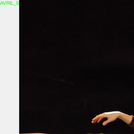
AVRIL_START_JANCOKALIVEAVRIL_END_JANCOK
Comm