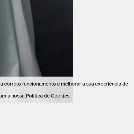
seu correto funcionamento e melhorar a sua experiência de
om a nossa Política de Cookies.
-valedecambra.pt
Instagram
ae@cm-valedecambra.pt
Facebook
5 270
Linkedin
amada para rede fixa de acordo com o seu
Tiktok