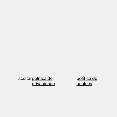
aceitar
política de
política de
privacidade
cookies
©2026 cae vale de
Designed at
united
cambra
by
política de privacidade
política de cookies