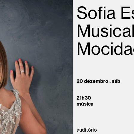
Sofia 
Musical
Mocida
20 dezembro . sáb
21h30
música
auditório