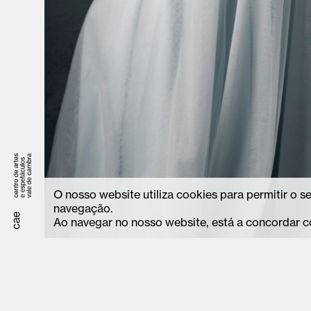
O nosso website utiliza cookies para permitir o 
navegação.
Ao navegar no nosso website, está a concordar c
Avenida Camilo Tavares Matos, 179,
geral.cae@cm
3730-240, Vale de Cambra,
bilheteira.c
Portugal
+351 256 24
(custo de ch