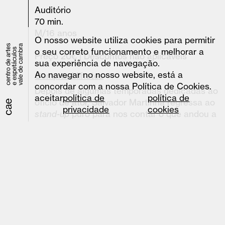
Auditório
70 min.
M/16 anos
O nosso website utiliza cookies para permitir
o seu correto funcionamento e melhorar a
Preço 20€ | Descontos não aplicáveis
sua experiência de navegação.
Ao navegar no nosso website, está a
Comprar bilhetes
concordar com a nossa Política de Cookies.
Depois de algumas temporadas dedicadas ao
aceitar
política de
política de
ofício de ator, Salvador Martinha regressa ao
privacidade
cookies
stand-up
puro para nos contar o que andou a
fazer nos últimos 5 anos, desde o seu último
solo. Agora com 41 anos, Salvador sente que
o tempo passa rápido e que a ampulheta
virou. A idade não perdoa e quem paga é a
sua aura super jovem.
Ideia e Texto original
Salvador Martinha