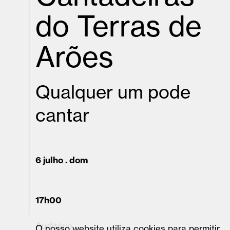
do Terras de
Arões
Qualquer um pode
cantar
6 julho . dom
17h00
Auditório
O nosso website utiliza cookies para permitir