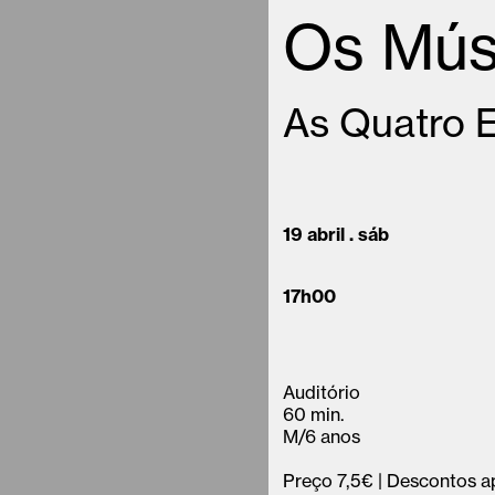
Os Mús
As Quatro E
19 abril . sáb
17h00
Auditório
60 min.
M/6 anos
Preço 7,5€ | Descontos ap