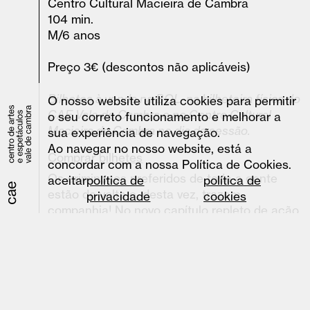
Centro Cultural Macieira de Cambra
104 min.
M/6 anos
Preço 3€ (descontos não aplicáveis)
Bilhetes à venda na BOL, na bilheteira física do
O nosso website utiliza cookies para permitir
CAE Vale de Cambra e no Centro Cultural
o seu correto funcionamento e melhorar a
Macieira de Cambra no dia da sessão.
sua experiência de navegação.
Ao navegar no nosso website, está a
Comprar bilhetes
concordar com a nossa Política de Cookies.
Os criminosos preferidos de toda a gente
aceitar
política de
política de
estão de volta e, desta vez, trazem
privacidade
cookies
companhia! No novo capítulo repleto de ação
da aclamada comédia da DreamWorks
Animation, o grupo de animais fora da lei
mais carismático do cinema tenta, com muito
esforço (e nem sempre com sucesso),
manter-se no caminho do bem. Mas, em vez
disso, os nossos heróis reformados acabam