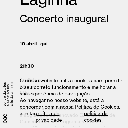
Concerto inaugural
10 abril . qui
21h30
Auditório
O nosso website utiliza cookies para permitir
75 min.
o seu correto funcionamento e melhorar a
M/6 anos
sua experiência de navegação.
Ao navegar no nosso website, está a
concordar com a nossa Política de Cookies.
A Orquestra das Beiras associa-se à
aceitar
política de
política de
inauguração do renovado CAE de Vale de
privacidade
cookies
Cambra com um programa sinfónico