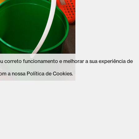
seu correto funcionamento e melhorar a sua experiência de
om a nossa Política de Cookies.
-valedecambra.pt
Instagram
ae@cm-valedecambra.pt
Facebook
5 270
Linkedin
amada para rede fixa de acordo com o seu
Tiktok
Youtube
Subscreve
newsletter