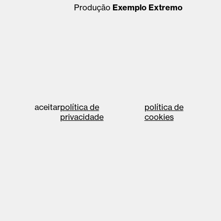
Produção
Exemplo Extremo
aceitar
política de
política de
privacidade
cookies
©2026 cae vale de
Designed at
united
cambra
by
política de privacidade
política de cookies
r