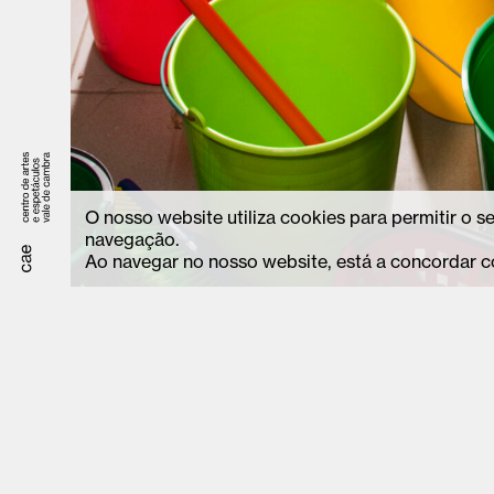
O nosso website utiliza cookies para permitir o 
navegação.
Ao navegar no nosso website, está a concordar c
Avenida Camilo Tavares Matos, 179,
geral.cae@cm
3730-240, Vale de Cambra,
bilheteira.c
Portugal
+351 256 24
(custo de ch
tarifário)