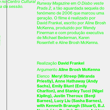
 no Centro Cultural
Runway Magazine
em
O Diabo veste
a da sessão.
Prada 2
, a tão aguardada sequela do
fenómeno de 2006 que marcou uma
geração. O filme é realizado por
David Frankel, escrito por Aline Brosh
McKenna, produzido por Wendy
Finerman e com produção executiva
de Michael Bederman, Karen
u
Rosenfelt e Aline Brosh McKenna.
Realização
David Frankel
Argumento
Aline Brosh McKenna
Elenco
Meryl Streep (Miranda
Priestly), Anne Hathaway (Andy
Sachs), Emily Blunt (Emily
Charlton), and Stanley Tucci (Nigel
Kipling), Justin Theroux (Benji
Barnes), Lucy Liu (Sasha Barnes),
with Kenneth Branagh (Stuart), B.J.