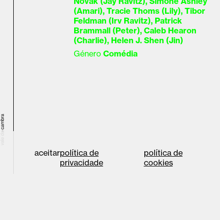
Novak (Jay Ravitz), Simone Ashley
(Amari), Tracie Thoms (Lily), Tibor
Feldman (Irv Ravitz), Patrick
Brammall (Peter), Caleb Hearon
(Charlie), Helen J. Shen (Jin)
Género
Comédia
aceitar
política de
política de
privacidade
cookies
©2026 cae vale de
Designed at
united
cambra
by
política de privacidade