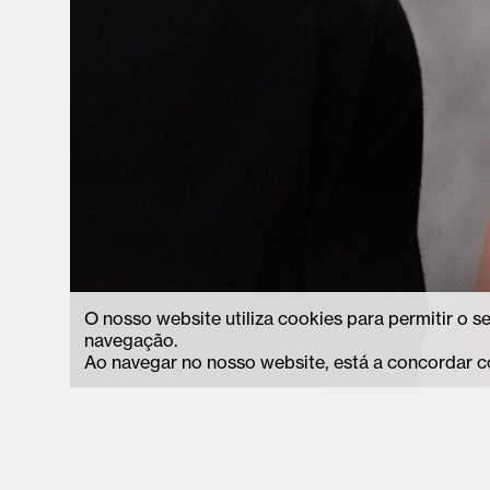
O nosso website utiliza cookies para permitir o 
navegação.
Ao navegar no nosso website, está a concordar c
Avenida Camilo Tavares Matos, 179,
geral.cae@cm
3730-240, Vale de Cambra,
bilheteira.c
Portugal
+351 256 24