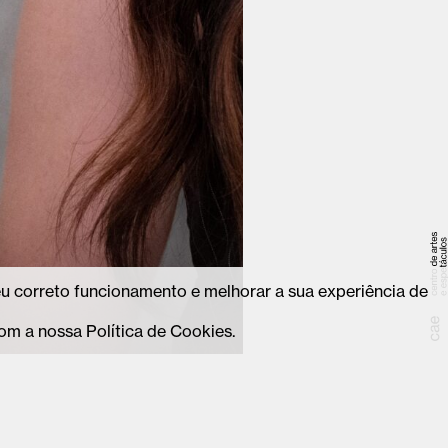
seu correto funcionamento e melhorar a sua experiência de
om a nossa Política de Cookies.
-valedecambra.pt
Instagram
ae@cm-valedecambra.pt
Facebook
5 270
Linkedin