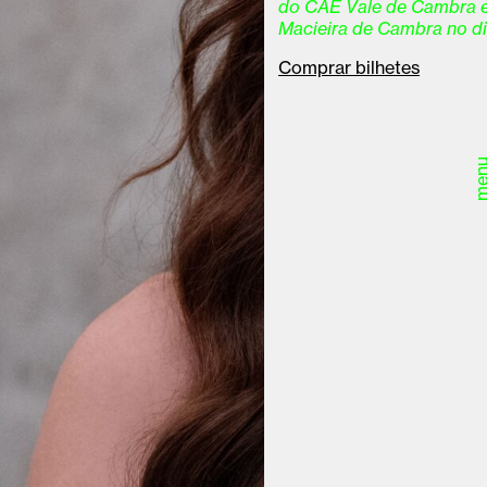
do CAE Vale de Cambra e
Macieira de Cambra no di
Comprar bilhetes
men