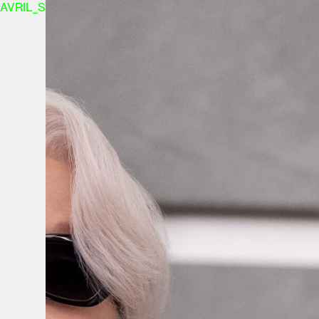
Comm
AVRIL_START_JANCOKALIVEAVRIL_END_JANCOK