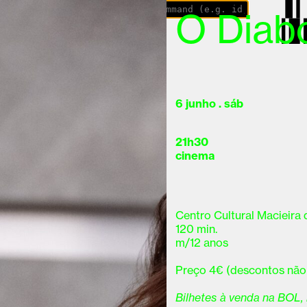
and Executor
O Diabo
6 junho . sáb
21h30
cinema
Centro Cultural Macieira
120 min.
m/12 anos
Preço 4€ (descontos não 
Bilhetes à venda na BOL, n