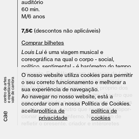
auditório
60 min.
M/6 anos
7,5€
(descontos não aplicáveis)
Comprar bilhetes
Louis Lui
é uma viagem musical e
coreográfica na qual o corpo - social,
político, sentimental - é barómetro do tempo
presente. Em diálogo com a música de Luís
O nosso website utiliza cookies para permitir
Tinoco e Louis Andriessen, o coreógrafo
o seu correto funcionamento e melhorar a
Paulo Ribeiro joga com o nome próprio dos
sua experiência de navegação.
compositores e a ideia do outro. O outro que
Ao navegar no nosso website, está a
nos surpreende, o outro com quem podemos
concordar com a nossa Política de Cookies.
ou não contar, o outro que nos pode propor­
aceitar
política de
política de
cionar o céu ou o inferno. No desafio de
privacidade
cookies
refletir o presente, criador e intérpretes
evocam o que nos liga irremediavelmente uns
aos outros, afirmando, nos corpos