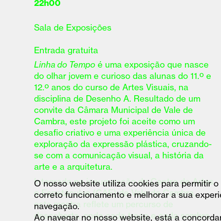
22h00
Sala de Exposições
Entrada gratuita
Linha do Tempo
é uma exposição que nasce
do olhar jovem e curioso das alunas do 11.º e
12.º anos do curso de Artes Visuais, na
disciplina de Desenho A. Resultado de um
convite da Câmara Municipal de Vale de
Cambra, este projeto foi aceite como um
desafio criativo e uma experiência única de
exploração da expressão plástica, cruzando-
se com a comunicação visual, a história da
arte e a arquitetura.
Integrada na inauguração do Centro de Artes
O nosso website utiliza cookies para permitir o
e Espetáculos (CAE) de Vale de Cambra,
correto funcionamento e melhorar a sua experi
esta mostra reflete um percurso de
navegação.
descoberta, onde cada traço e cada sombra
Ao navegar no nosso website, está a concorda