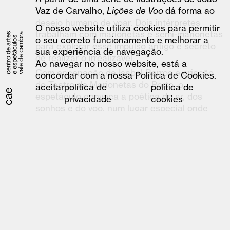
Vaz de Carvalho,
Lições de Voo
dá forma ao
desejo humano de voar. Dois intérpretes
O nosso website utiliza cookies para permitir
trabalham com marionetas e semi-marionetas
o seu correto funcionamento e melhorar a
para explorar esse impulso antigo e secreto
sua experiência de navegação.
de realizar o irrealizável.
Ao navegar no nosso website, está a
Com encenação de Isabel Barros e criação
concordar com a nossa Política de Cookies.
do Teatro de Marionetas do Porto, o
aceitar
política de
política de
espetáculo convoca a poética do ar, dos
privacidade
cookies
sonhos e do voo, num lugar especial onde
cada um pode experimentar a leveza do
corpo, a suspensão e a emoção da
descolagem. É uma viagem partilhada, onde
pessoas e pássaros parecem confundir-se.
Conceito e encenação
Isabel Barros
Marionetas
Hernâni Costa Miranda, a partir
das ilustrações de João Vaz de Carvalho