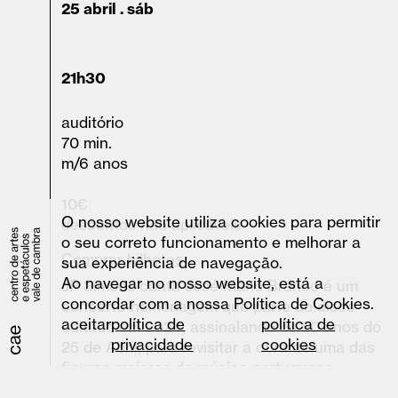
25 abril . sáb
21h30
auditório
70 min.
m/6 anos
10€
O nosso website utiliza cookies para permitir
descontos não aplicáveis
o seu correto funcionamento e melhorar a
Comprar bilhetes
sua experiência de navegação.
Ao navegar no nosso website, está a
JP Simões canta José Mário Branco é um
concordar com a nossa Política de Cookies.
concerto-homenagem que parte do disco
aceitar
política de
política de
editado em 2024, assinalando os 50 anos do
privacidade
cookies
25 de Abril, para revisitar a obra de uma das
figuras maiores da música portuguesa.
Cantor, compositor, arranjador e produtor,