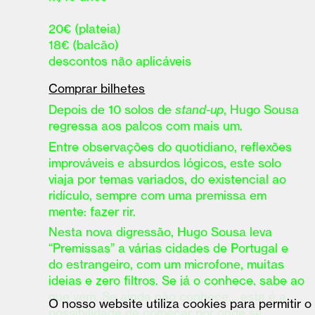
20€ (plateia)
18€ (balcão)
descontos não aplicáveis
Comprar bilhetes
Depois de 10 solos de
stand-up
, Hugo Sousa
regressa aos palcos com mais um.
Entre observações do quotidiano, reflexões
improváveis e absurdos lógicos, este solo
viaja por temas variados, do existencial ao
ridículo, sempre com uma premissa em
mente: fazer rir.
Nesta nova digressão, Hugo Sousa leva
“Premissas” a várias cidades de Portugal e
do estrangeiro, com um microfone, muitas
ideias e zero filtros. Se já o conhece, sabe ao
que vem. Se ainda não conhece… esta é a
O nosso website utiliza cookies para permitir o
possibilidade de começar por onde se