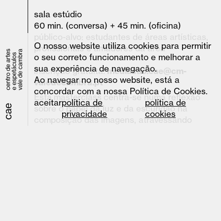
sala estúdio
60 min. (conversa) + 45 min. (oficina)
público-alvo: estudantes de áreas artísticas,
O nosso website utiliza cookies para permitir
profissionais e amadores da área
o seu correto funcionamento e melhorar a
sua experiência de navegação.
inscrição gratuita:
mediacao.cae@cm-
Ao navegar no nosso website, está a
valedecambra.pt
concordar com a nossa Política de Cookies.
Esta masterclass centra-se numa reflexão
aceitar
política de
política de
sobre o papel da luz e da escuridão na
privacidade
cookies
composição das imagens, atravessando
diferentes linguagens como o desenho, a
pintura, a fotografia e o cinema. A partir de
exemplos visuais e excertos de filmes,
António Jorge Gonçalves partilha o seu
percurso artístico e as motivações que o
levaram a explorar o desenho a lápis branco
sobre fundo preto, uma técnica que desafia a
perceção.