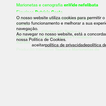
Marionetas e cenografia
enVide nefelibata
Figurinos
Patrícia Costa
O nosso website utiliza cookies para permitir o
Música de cena
Manuel Maio e Ricardo
correto funcionamento e melhorar a sua experi
Falcão
navegação.
Coprodução
d’Orfeu AC, Teatro e
Ao navegar no nosso website, está a concorda
Marionetas de Mandrágora e Franzisca
nossa Política de Cookies.
Aarflot
aceitar
política de privacidade
política 
Produção executiva
Teatro e Marionetas de
Mandrágora
Apoio
República Portuguesa - Cultura,
DGARTES – Direção-Geral das Artes,
Município de Espinho/Câmara Municipal de
Espinho, Município de Gondomar
Projeto cofinanciado pelos Estados da
Islândia, Liechtenstein e Noruega, através
do Mecanismo Financeiro do Espaço
Económico Europeu “EEA Grants”