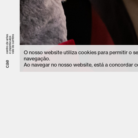
O nosso website utiliza cookies para permitir o 
navegação.
Ao navegar no nosso website, está a concordar c
Avenida Camilo Tavares Matos, 179,
geral.cae@cm
3730-240, Vale de Cambra,
bilheteira.c
Portugal
+351 256 24
(custo de ch
tarifário)