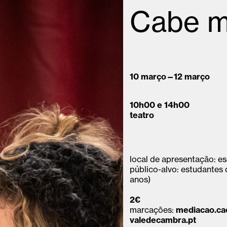
Cabe m
10 março—12 março
10h00 e 14h00
teatro
local de apresentação: e
público-alvo: estudantes
anos)
2€
marcações:
mediacao.c
valedecambra.pt