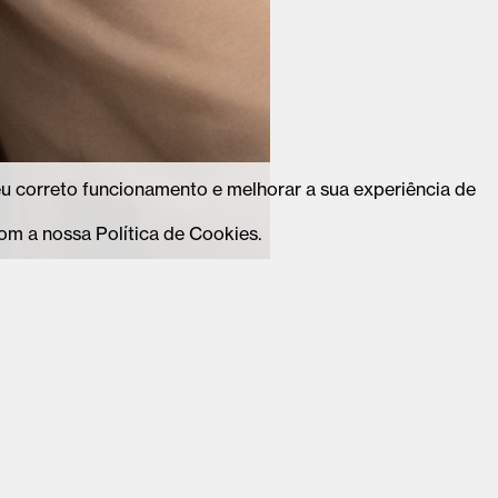
seu correto funcionamento e melhorar a sua experiência de
om a nossa Política de Cookies.
-valedecambra.pt
Instagram
ae@cm-valedecambra.pt
Facebook
5 270
Linkedin
amada para rede fixa de acordo com o seu
Tiktok
Youtube
Subscreve
newsletter