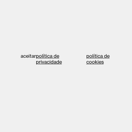
aceitar
política de
política de
privacidade
cookies
©2026 cae vale de
Designed at
united
cambra
by
política de privacidade
política de cookies
r