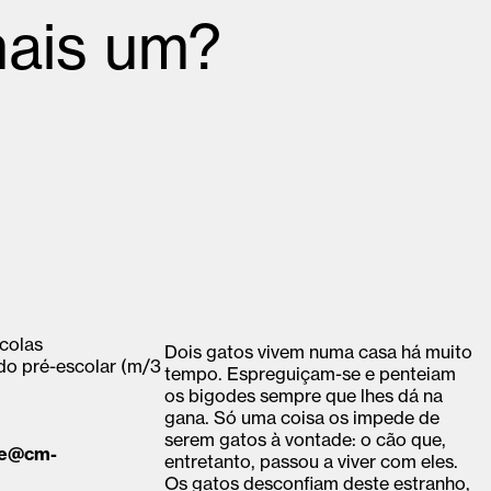
ais um?
scolas
Dois gatos vivem numa casa há muito
 do pré-escolar (m/3
tempo. Espreguiçam-se e penteiam
os bigodes sempre que lhes dá na
gana. Só uma coisa os impede de
serem gatos à vontade: o cão que,
ae@cm-
entretanto, passou a viver com eles.
Os gatos desconfiam deste estranho,