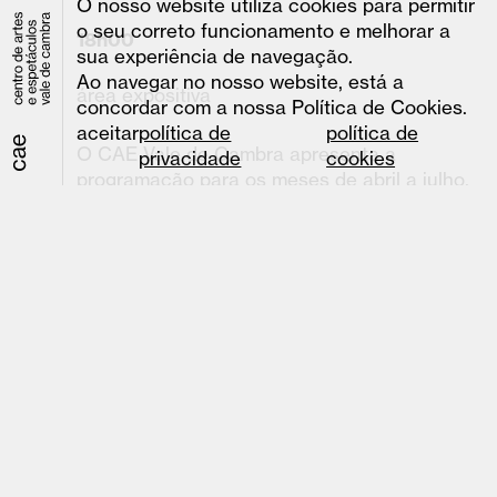
O nosso website utiliza cookies para permitir
o seu correto funcionamento e melhorar a
18h00
sua experiência de navegação.
Ao navegar no nosso website, está a
área expositiva
concordar com a nossa Política de Cookies.
aceitar
política de
política de
O CAE Vale de Cambra apresenta a
privacidade
cookies
programação para os meses de abril a julho,
num momento aberto ao público que assinala
também o balanço do seu primeiro ano de
atividade.
Entre a retrospetiva do percurso feito e a
projeção do futuro, esta sessão dará a
conhecer os espetáculos, atividades e
propostas que irão marcar os próximos
meses, reforçando o compromisso do CAE
com uma programação diversa, próxima da
comunidade e aberta a diferentes formas de