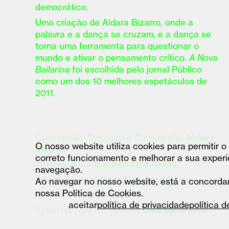
democrático.
Uma criação de Aldara Bizarro, onde a
palavra e a dança se cruzam, e a dança se
torna uma ferramenta para questionar o
mundo e ativar o pensamento crítico.
A Nova
Bailarina
foi escolhida pelo jornal Público
como um dos 10 melhores espetáculos de
2011.
Concepção, Direcção e Coreografia
Aldara
O nosso website utiliza cookies para permitir o
Bizarro
correto funcionamento e melhorar a sua experi
Interpretação
Maria Beatriz Aleixo
navegação.
Interpretação original
Costanza Givone
Ao navegar no nosso website, está a concorda
nossa Política de Cookies.
Música
Fernando Mota
aceitar
política de privacidade
política 
Apoio na área da filosofia
Dina Mendonça
Co-produção
Cinema Teatro Joaquim D’